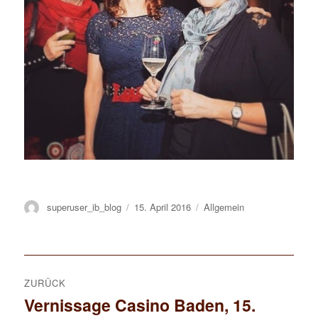
Autor
superuser_ib_blog
Veröffentlicht
15. April 2016
Kategorien
Allgemein
am
Beitrags-
ZURÜCK
Navigation
Vernissage Casino Baden, 15.
Vorheriger