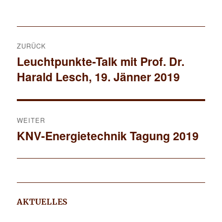
Beitrags-
ZURÜCK
Navigation
Leuchtpunkte-Talk mit Prof. Dr.
Vorheriger
Harald Lesch, 19. Jänner 2019
Beitrag:
WEITER
KNV-Energietechnik Tagung 2019
Nächster
Beitrag:
AKTUELLES