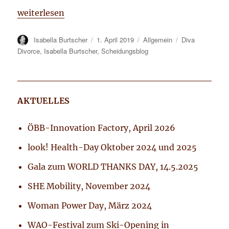
„DIVA DIVORCE – 12-teiliger Videoblog“
weiterlesen
Autor
Isabella Burtscher
Veröffentlicht
1. April 2019
Kategorien
Allgemein
Tags
Diva
am
Divorce
,
Isabella Burtscher
,
Scheidungsblog
AKTUELLES
ÖBB-Innovation Factory, April 2026
look! Health-Day Oktober 2024 und 2025
Gala zum WORLD THANKS DAY, 14.5.2025
SHE Mobility, November 2024
Woman Power Day, März 2024
WAO-Festival zum Ski-Opening in