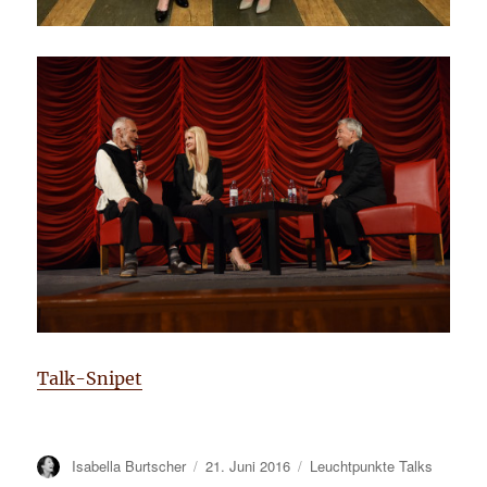
Talk-Snipet
Autor
Isabella Burtscher
Veröffentlicht
21. Juni 2016
Kategorien
Leuchtpunkte Talks