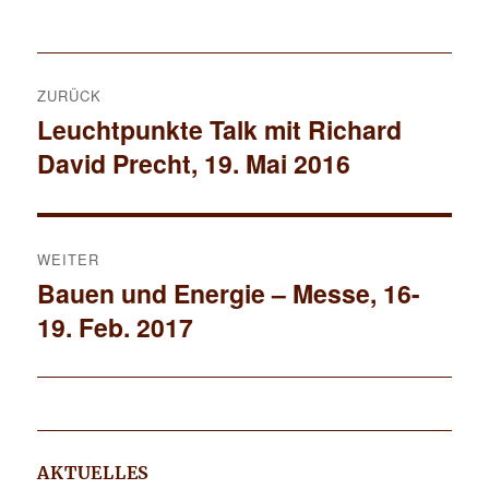
am
Beitrags-
ZURÜCK
Navigation
Leuchtpunkte Talk mit Richard
Vorheriger
David Precht, 19. Mai 2016
Beitrag:
WEITER
Bauen und Energie – Messe, 16-
Nächster
19. Feb. 2017
Beitrag:
AKTUELLES