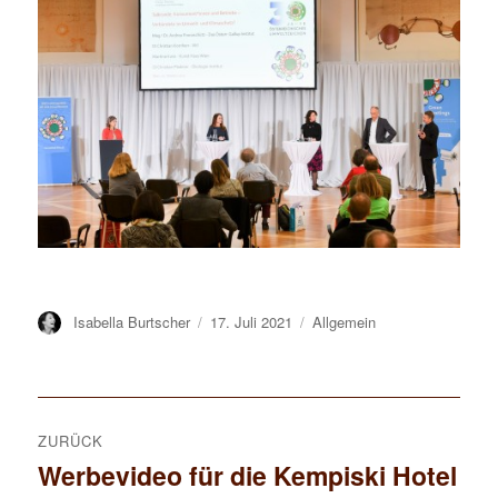
Autor
Isabella Burtscher
Veröffentlicht
17. Juli 2021
Kategorien
Allgemein
am
Beitrags-
ZURÜCK
Navigation
Werbevideo für die Kempiski Hotel
Vorheriger