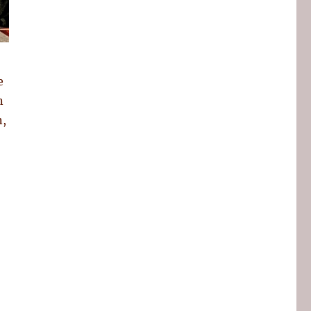
e
n
n,