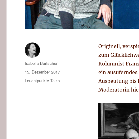
Originell, versp
zum Glücklichwe
Autor
Isabella Burtscher
Kolumnist Franz
Veröffentlicht
15. Dezember 2017
ein ausuferndes
am
Kategorien
Leuchtpunkte Talks
Ausbeutung bis h
Moderatorin hier