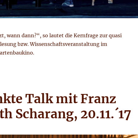
t, wann dann?“, so lautet die Kernfrage zur quasi
rlesung bzw. Wissenschaftsveranstaltung im
artenbaukino.
lk mit Prof. Dr. Harald Lesch, 19. Jänner 2019“
kte Talk mit Franz
h Scharang, 20.11.´17