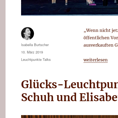
„Wenn nicht jetz
öffentlichen Vo
Autor
Isabella Burtscher
ausverkauften G
Veröffentlicht
10. März 2019
am
Kategorien
Leuchtpunkte Talks
„Leuchtpunkte-Ta
weiterlesen
Glücks-Leuchtpun
Schuh und Elisabet