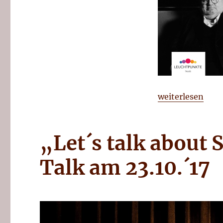
„Glücks-Leuchtp
weiterlesen
„Let´s talk about
Talk am 23.10.´17