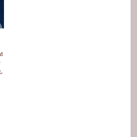
nd
r
,