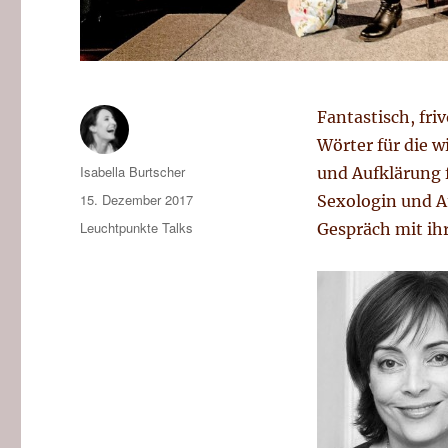
Fantastisch, fri
Wörter für die 
Autor
Isabella Burtscher
und Aufklärung f
Veröffentlicht
15. Dezember 2017
Sexologin und A
am
Kategorien
Leuchtpunkte Talks
Gespräch mit ih