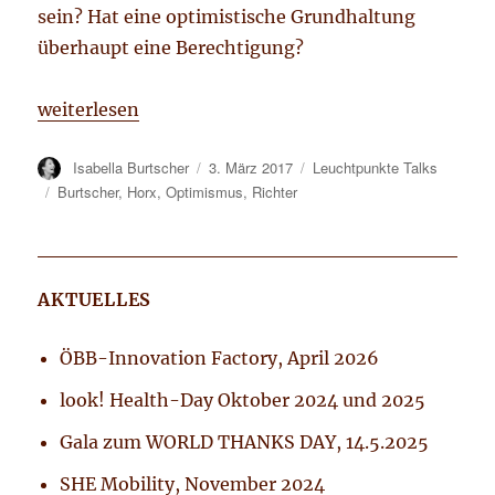
sein? Hat eine optimistische Grundhaltung
überhaupt eine Berechtigung?
„Glücks-Leuchtpunkte Talk mit Matthias Horx und D
weiterlesen
Autor
Isabella Burtscher
Veröffentlicht
3. März 2017
Kategorien
Leuchtpunkte Talks
am
Tags
Burtscher
,
Horx
,
Optimismus
,
Richter
AKTUELLES
ÖBB-Innovation Factory, April 2026
look! Health-Day Oktober 2024 und 2025
Gala zum WORLD THANKS DAY, 14.5.2025
SHE Mobility, November 2024