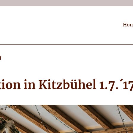
Ho
n
on in Kitzbühel 1.7.´1