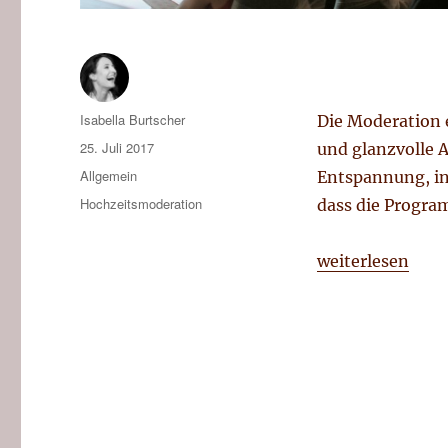
Autor
Isabella Burtscher
Die Moderation e
Veröffentlicht
25. Juli 2017
und glanzvolle 
am
Kategorien
Allgemein
Entspannung, in
Tags
Hochzeitsmoderation
dass die Progra
„Hochzeitsmoder
weiterlesen