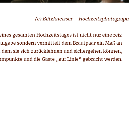
(c) Blitzkneisser – Hochzeitsphotograph
ines gesamten Hochzeitstages ist nicht nur eine reiz-
Aufgabe sondern vermittelt dem Brautpaar ein Maß an
 dem sie sich zurücklehnen und sichergehen können,
mmpunkte und die Gäste „auf Linie“ gebracht werden.
ation in Kitzbühel 1.7.´17“