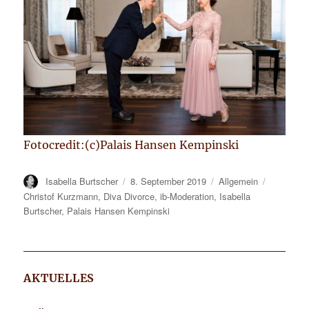
Fotocredit:(c)Palais Hansen Kempinski
Autor
Isabella Burtscher
Veröffentlicht
8. September 2019
Kategorien
Allgemein
Tags
am
Christof Kurzmann
,
Diva Divorce
,
ib-Moderation
,
Isabella
Burtscher
,
Palais Hansen Kempinski
AKTUELLES