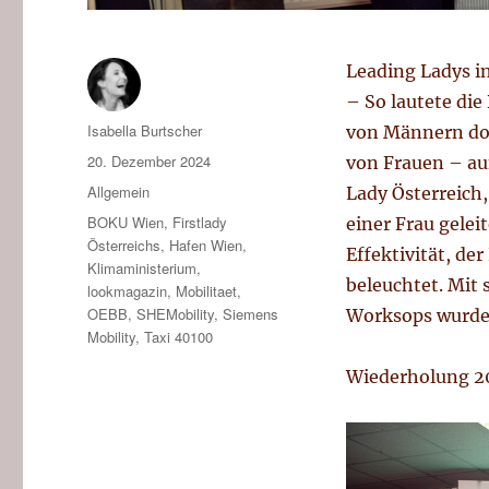
Leading Ladys i
– So lautete die
Autor
Isabella Burtscher
von Männern dom
Veröffentlicht
20. Dezember 2024
von Frauen – auf
am
Kategorien
Allgemein
Lady Österreich
Tags
BOKU Wien
,
Firstlady
einer Frau gele
Österreichs
,
Hafen Wien
,
Effektivität, de
Klimaministerium
,
beleuchtet. Mit
lookmagazin
,
Mobilitaet
,
OEBB
,
SHEMobility
,
Siemens
Worksops wurde 
Mobility
,
Taxi 40100
Wiederholung 2