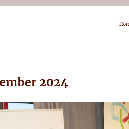
Ho
s
vember 2024