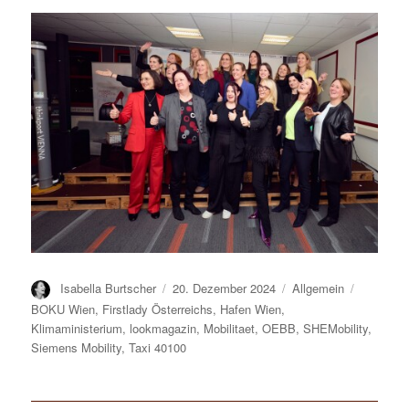
Autor
Isabella Burtscher
Veröffentlicht
20. Dezember 2024
Kategorien
Allgemein
Tags
am
BOKU Wien
,
Firstlady Österreichs
,
Hafen Wien
,
Klimaministerium
,
lookmagazin
,
Mobilitaet
,
OEBB
,
SHEMobility
,
Siemens Mobility
,
Taxi 40100