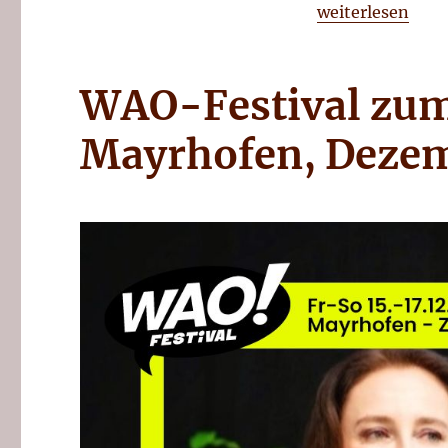
„Woman Power 
weiterlesen
WAO-Festival zum
Mayrhofen, Deze