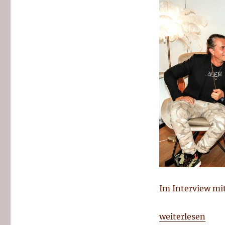
Im Interview mit
„WAO-Festival 
weiterlesen