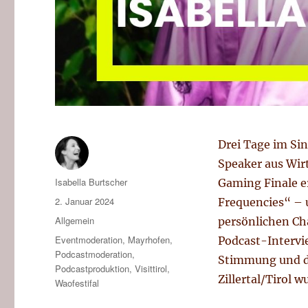
Drei Tage im S
Speaker aus Wirt
Autor
Isabella Burtscher
Gaming Finale e
Veröffentlicht
2. Januar 2024
Frequencies“ – 
am
Kategorien
Allgemein
persönlichen Ch
Tags
Eventmoderation
,
Mayrhofen
,
Podcast-Intervie
Podcastmoderation
,
Stimmung und d
Podcastproduktion
,
Visittirol
,
Zillertal/Tirol 
Waofestifal