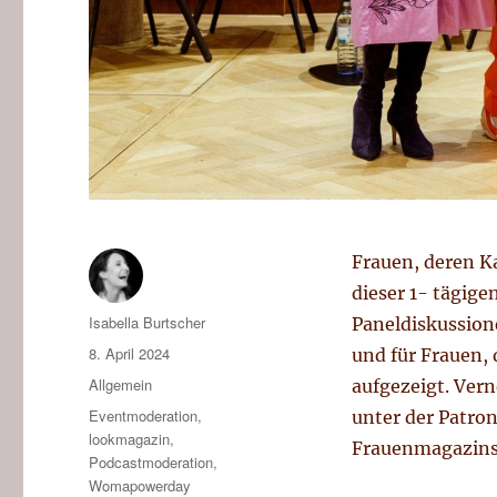
Frauen, deren K
dieser 1- tägige
Autor
Isabella Burtscher
Paneldiskussion
Veröffentlicht
8. April 2024
und für Frauen,
am
Kategorien
Allgemein
aufgezeigt. Ver
Tags
Eventmoderation
,
unter der Patron
lookmagazin
,
Frauenmagazins 
Podcastmoderation
,
Womapowerday