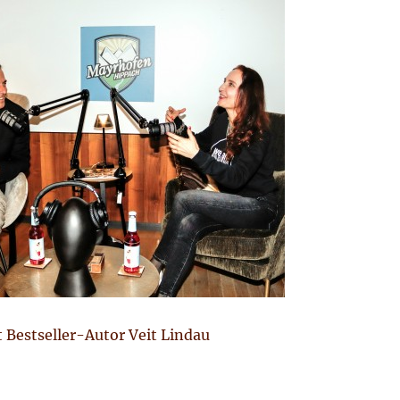
 Bestseller-Autor Veit Lindau
zum Ski-Opening in Mayrhofen, Dezember 2023“