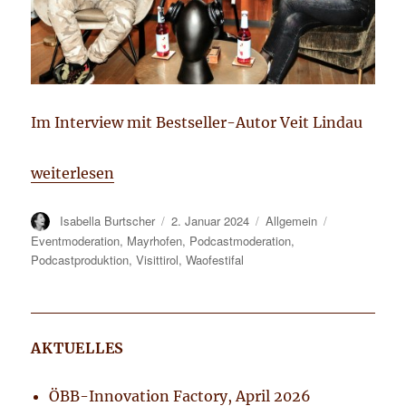
Im Interview mit Bestseller-Autor Veit Lindau
„WAO-Festival zum Ski-Opening in Mayrhofen, D
weiterlesen
Autor
Isabella Burtscher
Veröffentlicht
2. Januar 2024
Kategorien
Allgemein
Tags
am
Eventmoderation
,
Mayrhofen
,
Podcastmoderation
,
Podcastproduktion
,
Visittirol
,
Waofestifal
AKTUELLES
ÖBB-Innovation Factory, April 2026