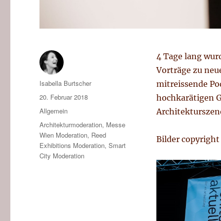
4 Tage lang wu
Vorträge zu neu
Autor
Isabella Burtscher
mitreissende P
Veröffentlicht
20. Februar 2018
hochkarätigen Gä
am
Kategorien
Allgemein
Architekturszen
Tags
Architekturmoderation
,
Messe
Wien Moderation
,
Reed
Bilder copyright
Exhibitions Moderation
,
Smart
City Moderation