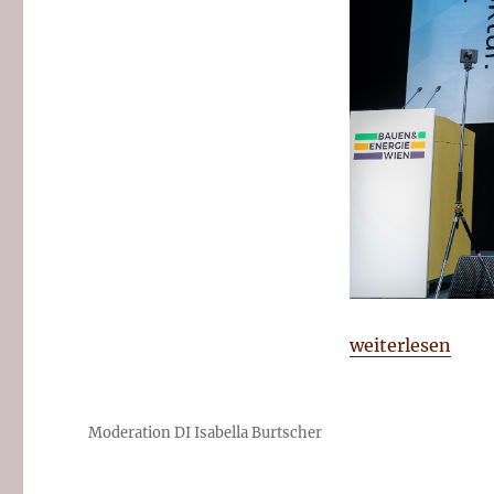
„Bauen und Ener
weiterlesen
Moderation DI Isabella Burtscher